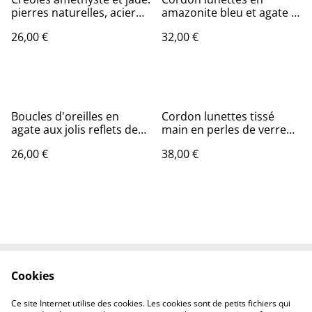
pierres naturelles, acier
amazonite bleu et agate :
inoxydable doré -sans
pierres naturelles, monté
26,00 €
32,00 €
nickel, pièce unique
sur fil de jade résistant,
pièce unique
Boucles d'oreilles en
Cordon lunettes tissé
agate aux jolis reflets de
main en perles de verre
brun ( pierres
beige et taupe, monté sur
26,00 €
38,00 €
naturelles)et verre gris
fil de lin résistant, pièce
mat, acier inoxydable
unique
doré -sans nickel, pièce
unique
Cookies
Contactez-nous
Conditions
Politique de
Politique de cookies
Ce site Internet utilise des cookies. Les cookies sont de petits fichiers qui
confidentialité