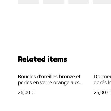
Related items
Boucles d'oreilles bronze et
Dormeus
perles en verre orange aux
dorés l
jolis reflets, sans nickel, pièce
inoxyda
26,00 €
26,00 €
unique
pièce u