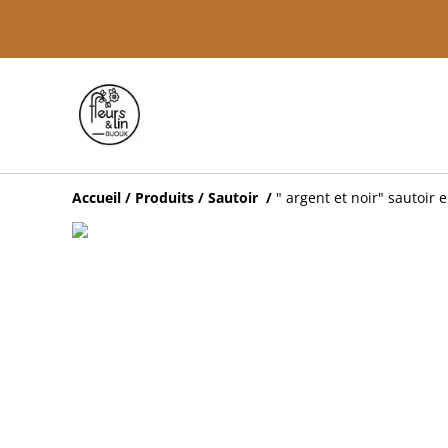
Accueil
/
Produits
/
Sautoir
/
" argent et noir" sautoir 