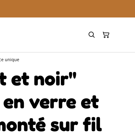
èce unique
t et noir"
 en verre et
onté sur fil