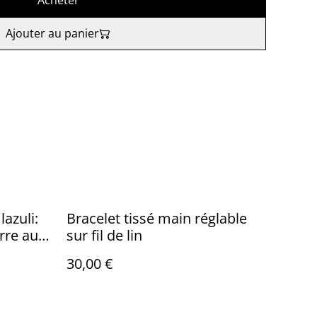
Acheter
Ajouter au panier
lazuli:
Bracelet tissé main réglable
erre aux
sur fil de lin
r
30,00 €
ickel,