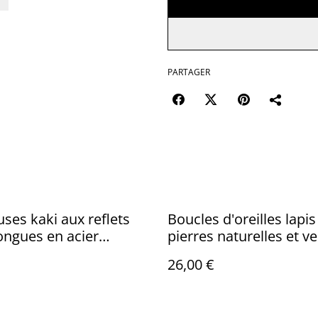
PARTAGER
es kaki aux reflets
Boucles d'oreilles lapis 
ongues en acier
pierres naturelles et v
ble doré -sans nickel,
reflets changeant, acie
26,00 €
nique
inoxydable doré -sans n
pièce unique