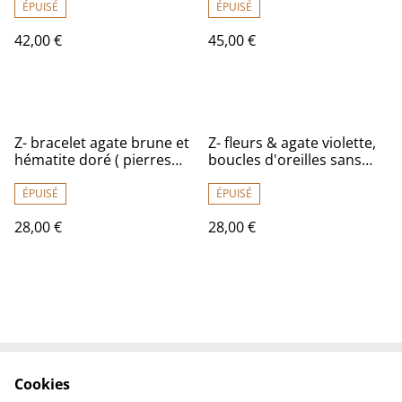
sur fil de lin réglable
ÉPUISÉ
ÉPUISÉ
42,00 €
45,00 €
Z- bracelet agate brune et
Z- fleurs & agate violette,
hématite doré ( pierres
boucles d'oreilles sans
naturelles)réglable
nickel, fermoirs en acier
inoxydable doré
ÉPUISÉ
ÉPUISÉ
28,00 €
28,00 €
Cookies
Contactez-nous
Conditions