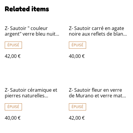
Related items
Z- Sautoir " couleur
Z- Sautoir carré en agate
argent" verre bleu nuit
noire aux reflets de blanc (
mat et fleur argentée
pierres naturelles)& boule
monté sur fil de lin
en céramique noire
ÉPUISÉ
ÉPUISÉ
réglable -pièce unique
monté sur fil de lin
42,00 €
40,00 €
réglable
Z- Sautoir céramique et
Z- Sautoir fleur en verre
pierres naturelles
de Murano et verre mat
kaki/turquoise, anneaux
anneaux laiton bronze
en bronze monté sur fil de
monté sur fil de lin
ÉPUISÉ
ÉPUISÉ
lin réglable
réglable
40,00 €
42,00 €