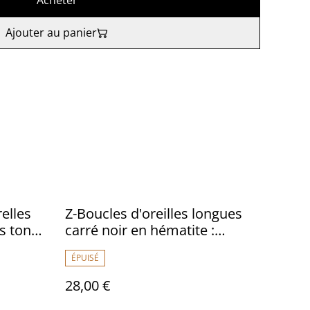
Acheter
Ajouter au panier
elles
Z-Boucles d'oreilles longues
es tons
carré noir en hématite :
pierres naturelles, fermoirs en
ÉPUISÉ
ce
acier inoxydable doré -sans
nickel, pièce unique
28,00 €