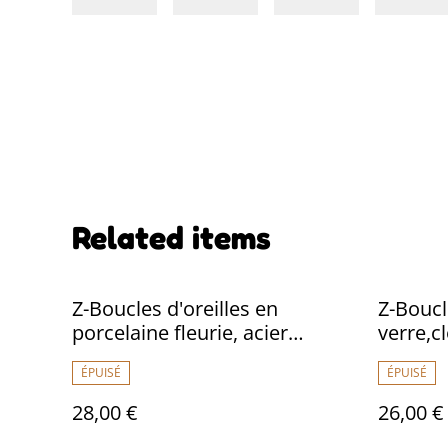
Related items
Z-Boucles d'oreilles en
Z-Boucle
porcelaine fleurie, acier
verre,cl
inoxydable doré -sans nickel,
inoxyda
ÉPUISÉ
ÉPUISÉ
pièce unique
unique,
28,00 €
26,00 €