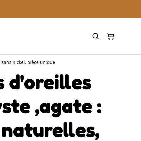
, sans nickel, pièce unique
 d'oreilles
te ,agate :
 naturelles,