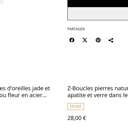
PARTAGER
s d'oreilles jade et
Z-Boucles pierres natur
ou fleur en acier
apatite et verre dans l
ble argenté, pièce
de gris bleu en acier
ÉPUISÉ
 sans nickel
inoxydable argent, piè
unique, sans nickel
28,00 €