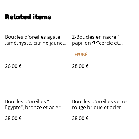
Related items
Boucles d'oreilles agate
Z-Boucles en nacre "
,améthyste, citrine jaune
papillon 🦋"cercle et
et agate rose (pierres
fermoirs en acier
naturelles) acier
inoxydable doré -sans
ÉPUISÉ
inoxydable doré -sans
nickel, pièce unique
26,00 €
28,00 €
nickel, pièce unique
Boucles d'oreilles "
Boucles d'oreilles verre
Egypte", bronze et acier
rouge brique et acier
inoxydable doré -sans
inoxydable doré -sans
28,00 €
28,00 €
nickel
nickel, pièce unique