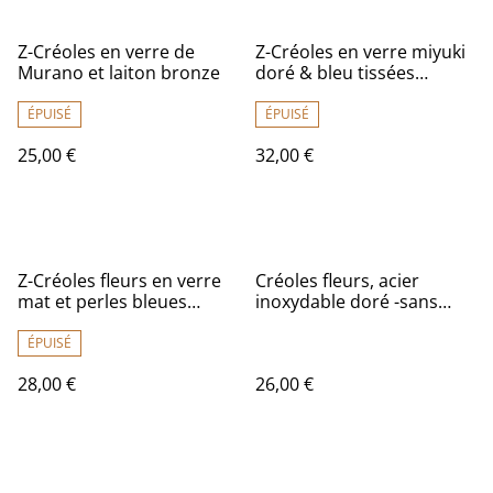
Z-Créoles en verre de
Z-Créoles en verre miyuki
Murano et laiton bronze
doré & bleu tissées
main,en acier inoxydable
doré -sans nickel
ÉPUISÉ
ÉPUISÉ
25,00 €
32,00 €
Z-Créoles fleurs en verre
Créoles fleurs, acier
mat et perles bleues
inoxydable doré -sans
paon, acier inoxydable
nickel, pièce unique
doré -sans nickel pièce
ÉPUISÉ
unique
28,00 €
26,00 €