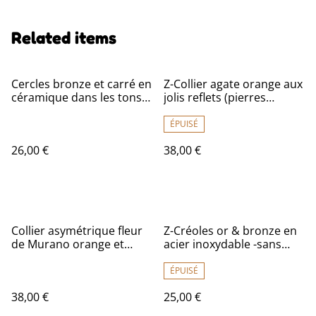
Related items
Cercles bronze et carré en
Z-Collier agate orange aux
céramique dans les tons
jolis reflets (pierres
de bleus -sans nickel
naturelles) monté sur fil
de lin réglable avec chaîne
ÉPUISÉ
d'extension, pièce unique
26,00 €
38,00 €
Collier asymétrique fleur
Z-Créoles or & bronze en
de Murano orange et
acier inoxydable -sans
tulipe en verre monté sur
nickel
fil de lin réglable avec
ÉPUISÉ
chaîne d'extension, pièce
38,00 €
25,00 €
unique