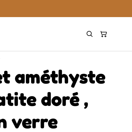
e
et améthyste
tite doré ,
n verre