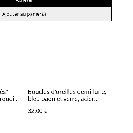
Acheter
Ajouter au panier
rés"
Boucles d'oreilles demi-lune,
urquoise
bleu paon et verre, acier
-sans
inoxydable doré -sans nickel,
32,00 €
pièce unique