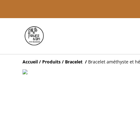
Accueil
/
Produits
/
Bracelet
/
Bracelet améthyste et hém