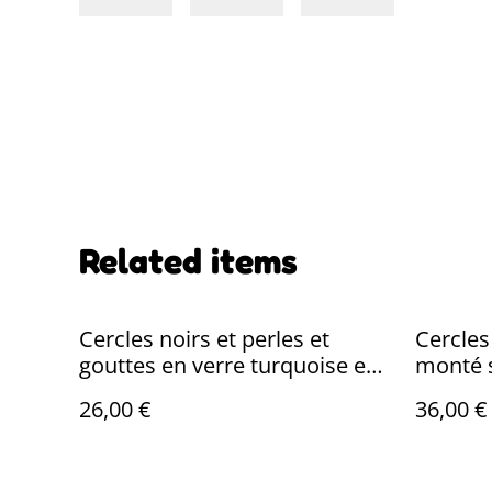
Related items
Cercles noirs et perles et
Cercles
gouttes en verre turquoise et
monté su
noir, acier inoxydable argenté
pièce u
26,00 €
36,00 €
pièce unique sans nickel