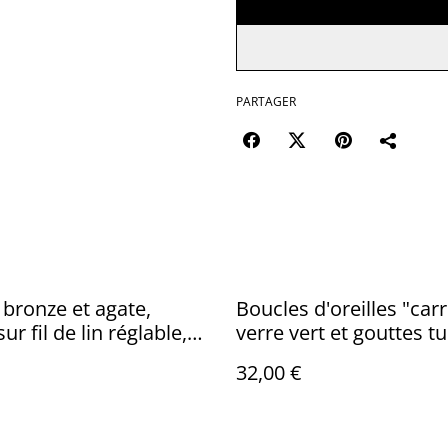
PARTAGER
 bronze et agate,
Boucles d'oreilles "car
r fil de lin réglable,
verre vert et gouttes t
nique
acier inoxydable doré 
32,00 €
nickel, pièce unique