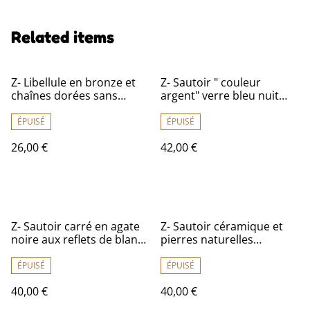
Related items
Z- Libellule en bronze et
Z- Sautoir " couleur
chaînes dorées sans
argent" verre bleu nuit
nickel, pièce unique
mat et fleur argentée
monté sur fil de lin
ÉPUISÉ
ÉPUISÉ
réglable -pièce unique
26,00 €
42,00 €
Z- Sautoir carré en agate
Z- Sautoir céramique et
noire aux reflets de blanc (
pierres naturelles
pierres naturelles)& boule
kaki/turquoise, anneaux
en céramique noire
en bronze monté sur fil de
ÉPUISÉ
ÉPUISÉ
monté sur fil de lin
lin réglable
40,00 €
40,00 €
réglable