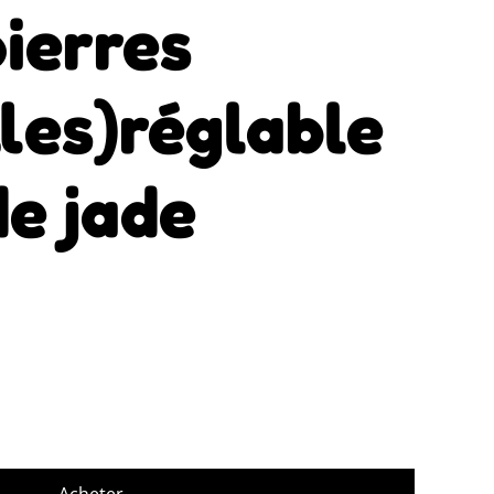
pierres
les)réglable
de jade