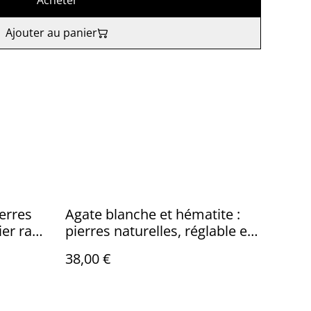
Acheter
Ajouter au panier
erres
Agate blanche et hématite :
ier ras
pierres naturelles, réglable en
ce
pièce unique
38,00 €