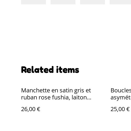
Related items
Manchette en satin gris et
Boucles
ruban rose fushia, laiton
asymétr
bronze, réglable
inoxyda
26,00 €
25,00 €
pièce u