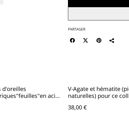
PARTAGER
 d'oreilles
V-Agate et hématite (pi
iques"feuilles"en acier
naturelles) pour ce coll
ble doré -sans nickel,
du cou, réglable en piè
38,00 €
nique
unique