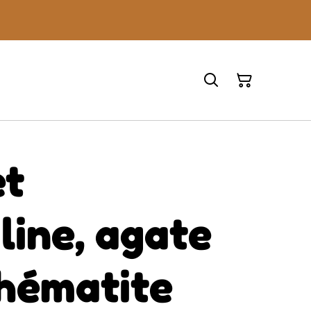
et
line, agate
 hématite