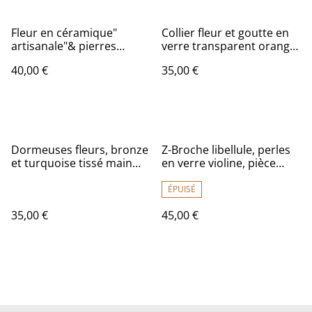
Fleur en céramique"
Collier fleur et goutte en
artisanale"& pierres
verre transparent orange
naturelles rubizoisite
et brun, monté sur fil de
40,00 €
35,00 €
monté sur fil de lin
lin réglable avec chaîne
réglable avec chaîne
d'extension en acier
d'extension - pièce unique
inoxydable doré -sans
nickel, pièce unique
Dormeuses fleurs, bronze
Z-Broche libellule, perles
et turquoise tissé main
en verre violine, pièce
sur fil de lin, acier
unique
inoxydable, sans nickel,
ÉPUISÉ
pièce unique
35,00 €
45,00 €