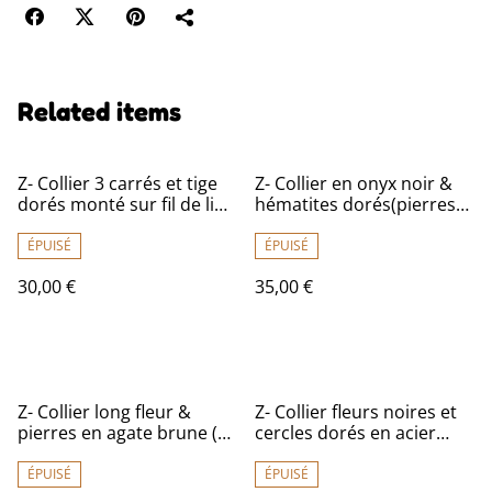
Related items
Z- Collier 3 carrés et tige
Z- Collier en onyx noir &
dorés monté sur fil de lin
hématites dorés(pierres
avec chaîne d'extension
naturelles)ras du cou,
en pièce unique
monté sur fil de lin avec
ÉPUISÉ
ÉPUISÉ
chaîne d'extension dorée
30,00 €
35,00 €
Z- Collier long fleur &
Z- Collier fleurs noires et
pierres en agate brune (
cercles dorés en acier
pierres naturelles) monté
inoxydable monté sur fil
sur fil de lin réglable
de lin avec chaîne
ÉPUISÉ
ÉPUISÉ