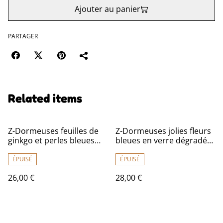
Ajouter au panier
PARTAGER
Related items
Z-Dormeuses feuilles de
Z-Dormeuses jolies fleurs
ginkgo et perles bleues
bleues en verre dégradé
nuit et or en verre, acier
de bleu , acier inoxydable
inoxydable doré -sans
doré, pièce unique -sans
ÉPUISÉ
ÉPUISÉ
nickel, pièce unique
nickel
26,00 €
28,00 €