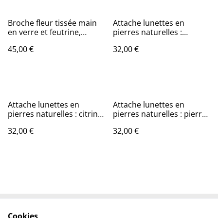
Broche fleur tissée main
Attache lunettes en
en verre et feutrine,
pierres naturelles :
crème et vert, sans nickel,
améthyste, agate rose et
45,00 €
32,00 €
pièce unique
citrine, cordon rose, pièce
unique
Attache lunettes en
Attache lunettes en
pierres naturelles : citrine
pierres naturelles : pierres
et verre fumé brun en
de lune, agate grise et
32,00 €
32,00 €
pièce unique
noire et verre carré brun,
cordon noir, pièce unique
Cookies