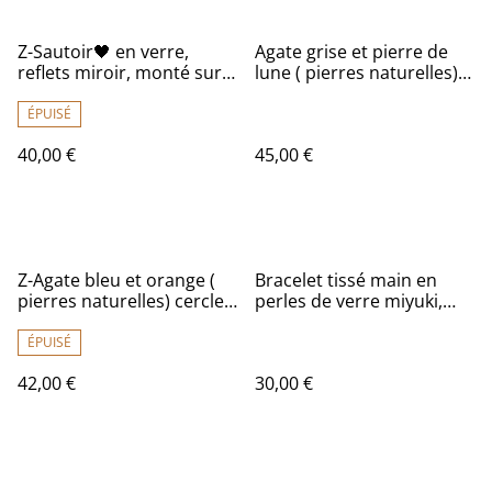
Z-Sautoir🖤 en verre,
Agate grise et pierre de
reflets miroir, monté sur
lune ( pierres naturelles),
fil de coton noir réglable ,
cercles bronze sautoir
pièce unique
monté sur fil de lin
ÉPUISÉ
réglable et résistant, pièce
40,00 €
45,00 €
unique
Z-Agate bleu et orange (
Bracelet tissé main en
pierres naturelles) cercles
perles de verre miyuki,
en acier inoxydable doré
hématite verte au milieu
monté sur fil de lin
réglable et résistant pièce
ÉPUISÉ
réglable et résistant pièce
unique
42,00 €
30,00 €
unique