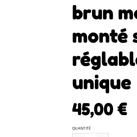
brun m
monté s
réglabl
unique
45,00 €
QUANTITÉ