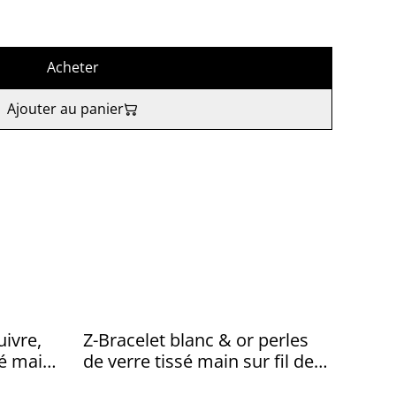
Acheter
Ajouter au panier
uivre,
Z-Bracelet blanc & or perles
sé main
de verre tissé main sur fil de
uki sur
jade résistant, réglable