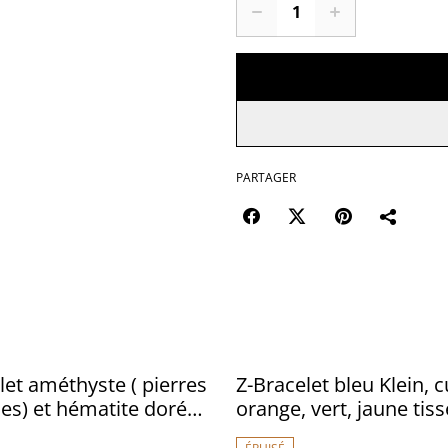
PARTAGER
let améthyste ( pierres
Z-Bracelet bleu Klein, c
les) et hématite doré
orange, vert, jaune tis
e monté sur fil de jade
en perles de verre miy