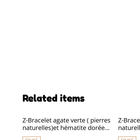
Related items
Z-Bracelet agate verte ( pierres
Z-Brace
naturelles)et hématite dorée,
naturel
perles en verre facettées
réglabl