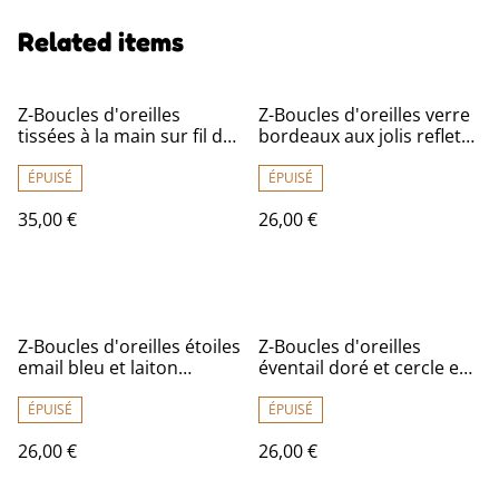
Related items
Z-Boucles d'oreilles
Z-Boucles d'oreilles verre
tissées à la main sur fil de
bordeaux aux jolis reflets
lin
et laiton , pièce unique,
sans nickel
ÉPUISÉ
ÉPUISÉ
35,00 €
26,00 €
Z-Boucles d'oreilles étoiles
Z-Boucles d'oreilles
email bleu et laiton
éventail doré et cercle en
bronze, pièce unique,
acier inoxydable doré -
sans nickel
sans nickel, pièce unique
ÉPUISÉ
ÉPUISÉ
26,00 €
26,00 €