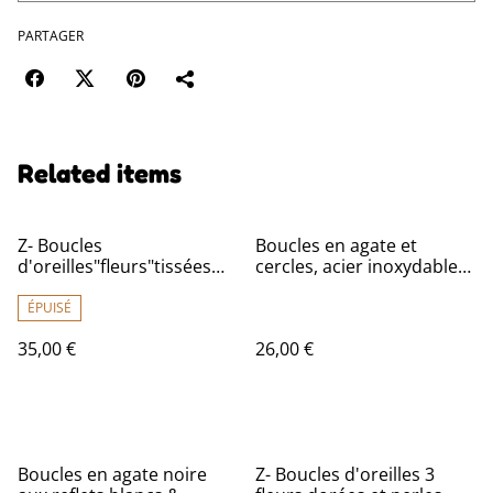
PARTAGER
Related items
Z- Boucles
Boucles en agate et
d'oreilles"fleurs"tissées
cercles, acier inoxydable
main en perles de verre
doré -sans nickel, pièce
sur fil de lin. Fermoirs en
unique
ÉPUISÉ
acier inoxydable doré,
35,00 €
26,00 €
bleu, orange,or. -sans
nickel
Boucles en agate noire
Z- Boucles d'oreilles 3