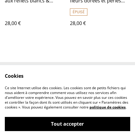
aux reflets blancs &
fleurs dorées et perles
bronze, pièce unique,-
violettes & or, fermoirs en
sans nickel
acier inoxydable doré -
ÉPUISÉ
sans nickel- pièce unique
28,00 €
28,00 €
Cookies
Contactez-nous
Conditions
Politique de
Politique de cookies
Ce site Internet utilise des cookies. Les cookies sont de petits fichiers qui
confidentialité
nous aident à comprendre comment vous utilisez nos services afin
d'améliorer votre expérience. Vous pouvez en savoir plus sur ces cookies
et contrôler la façon dont ils sont utilisés en cliquant sur « Paramètres des
cookies ». Vous pouvez également consulter notre
politique de cookies
.
Tout accepter
©
2026
Fleurs et lin boutique