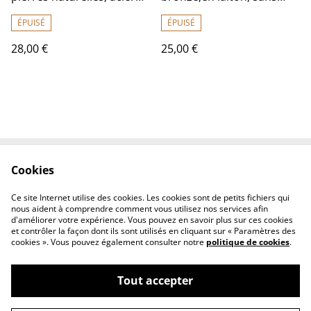
inoxydable doré -sans
nickel
nickel, pièce unique
ÉPUISÉ
ÉPUISÉ
28,00 €
25,00 €
Cookies
Contactez-nous
Conditions
Politique de
Politique de cookies
Ce site Internet utilise des cookies. Les cookies sont de petits fichiers qui
confidentialité
nous aident à comprendre comment vous utilisez nos services afin
d'améliorer votre expérience. Vous pouvez en savoir plus sur ces cookies
et contrôler la façon dont ils sont utilisés en cliquant sur « Paramètres des
cookies ». Vous pouvez également consulter notre
politique de cookies
.
Tout accepter
©
2026
Fleurs et lin boutique