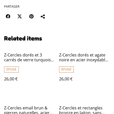
PARTAGER
Related items
Z-Cercles dorés et 3
Z-Cercles dorés et agate
carrés de verre turquoise
noire en acier inoxydable
et vert,en acier inoxydable
doré -sans nickel
doré -sans nickel, pièce
ÉPUISÉ
ÉPUISÉ
unique
26,00 €
26,00 €
Z-Cercles email brun &
Z-Cercles et rectangles
pierres naturelles, acier
bronze,en laiton, sans