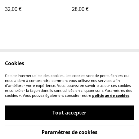
fil de jade résistant, pièce
32,00 €
28,00 €
unique
Cookies
Contactez-nous
Conditions
Politique de
Politique de cookies
Ce site Internet utilise des cookies. Les cookies sont de petits fichiers qui
confidentialité
nous aident à comprendre comment vous utilisez nos services afin
d'améliorer votre expérience. Vous pouvez en savoir plus sur ces cookies
et contrôler la façon dont ils sont utilisés en cliquant sur « Paramètres des
cookies ». Vous pouvez également consulter notre
politique de cookies
.
Tout accepter
©
2026
Fleurs et lin boutique
Paramètres de cookies
powered by