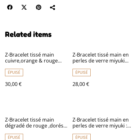
Related items
Z-Bracelet tissé main
Z-Bracelet tissé main en
cuivre,orange & rouge
perles de verre miyuki
réglable sur fil de jade,
"orange/ rose& doré"
résistant, pièce unique
réglable par lien
ÉPUISÉ
ÉPUISÉ
30,00 €
28,00 €
Z-Bracelet tissé main
Z-Bracelet tissé main en
dégradé de rouge ,dorés
perles de verre miyuki :
et crème en perles de
or& rosé, réglable par lien
verre miyuki , réglable sur
ÉPUISÉ
ÉPUISÉ