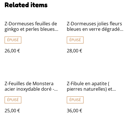
Related items
Z-Dormeuses feuilles de
Z-Dormeuses jolies fleurs
ginkgo et perles bleues
bleues en verre dégradé
nuit et or en verre, acier
de bleu , acier inoxydable
inoxydable doré -sans
doré, pièce unique -sans
ÉPUISÉ
ÉPUISÉ
nickel, pièce unique
nickel
26,00 €
28,00 €
Z-Feuilles de Monstera
Z-Fibule en apatite (
acier inoxydable doré -
pierres naturelles) et
sans nickel
perles en verre bleu,
bronze, pièce unique
ÉPUISÉ
ÉPUISÉ
25,00 €
36,00 €