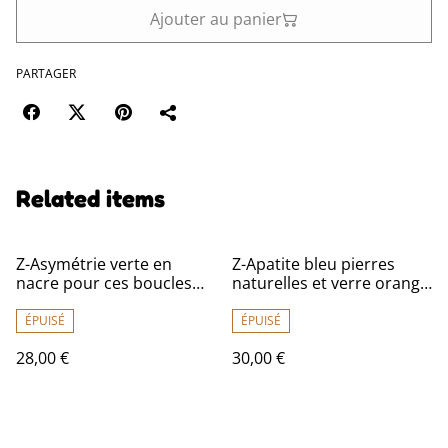
Ajouter au panier
PARTAGER
Related items
Z-Asymétrie verte en
Z-Apatite bleu pierres
nacre pour ces boucles
naturelles et verre orange
d'oreilles en laiton bronze
pour ces boucles
-sans nickel, pièce unique
originales, acier
ÉPUISÉ
ÉPUISÉ
inoxydable doré -sans
28,00 €
30,00 €
nickel, pièce unique