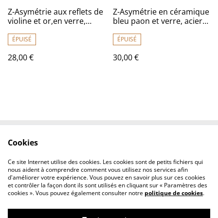
Z-Asymétrie aux reflets de
Z-Asymétrie en céramique
violine et or,en verre,
bleu paon et verre, acier
acier inoxydable doré -
inoxydable doré -sans
sans nickel, pièce unique
nickel pièce unique
ÉPUISÉ
ÉPUISÉ
28,00 €
30,00 €
Cookies
Contactez-nous
Conditions
Politique de
Politique de cookies
Ce site Internet utilise des cookies. Les cookies sont de petits fichiers qui
confidentialité
nous aident à comprendre comment vous utilisez nos services afin
d'améliorer votre expérience. Vous pouvez en savoir plus sur ces cookies
et contrôler la façon dont ils sont utilisés en cliquant sur « Paramètres des
cookies ». Vous pouvez également consulter notre
politique de cookies
.