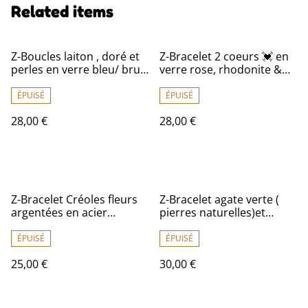
Related items
Z-Boucles laiton , doré et
Z-Bracelet 2 coeurs 💓 en
perles en verre bleu/ brun
verre rose, rhodonite &
, fermoirs laiton bronze -
hématite doré ( pierres
sans nickel, pièce unique
naturelles) monté sur fil
ÉPUISÉ
ÉPUISÉ
de jade très résistant,
28,00 €
28,00 €
réglable
Z-Bracelet Créoles fleurs
Z-Bracelet agate verte (
argentées en acier
pierres naturelles)et
inoxydable -sans nickel,
hématite dorée, perles en
pièce unique
verre facettées réglable
ÉPUISÉ
ÉPUISÉ
25,00 €
30,00 €