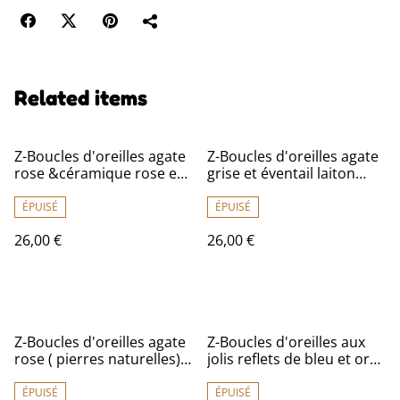
Related items
Z-Boucles d'oreilles agate
Z-Boucles d'oreilles agate
rose &céramique rose en
grise et éventail laiton
acier inoxydable doré
bronze, pièce unique,
sans nickel
ÉPUISÉ
ÉPUISÉ
26,00 €
26,00 €
Z-Boucles d'oreilles agate
Z-Boucles d'oreilles aux
rose ( pierres naturelles)
jolis reflets de bleu et or
fermoirs en acier
pour ces perles de verre,
inoxydable doré -sans
acier inoxydable doré -
ÉPUISÉ
ÉPUISÉ