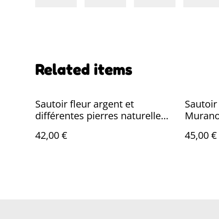
Related items
Sautoir fleur argent et
Sautoir
différentes pierres naturelles
Murano,
et verre monté sur fil de lin
cérami
42,00 €
45,00 €
violine réglable en pièce
bronze 
unique