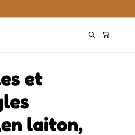
es et
gles
en laiton,