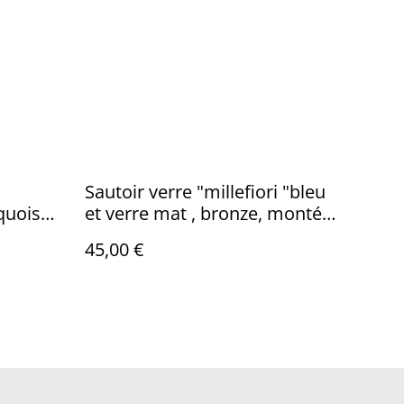
Sautoir verre "millefiori "bleu
quoise,
et verre mat , bronze, monté
sur fil de lin réglable , pièce
45,00 €
unique