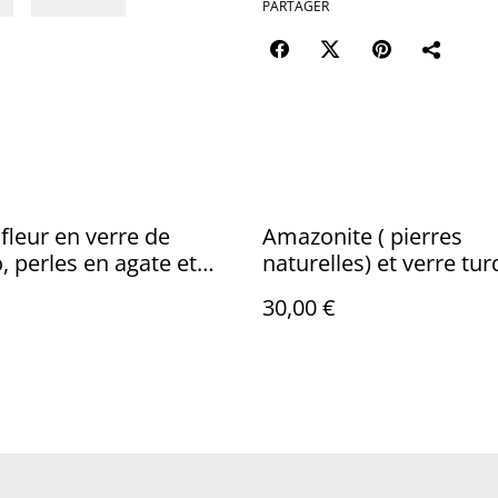
PARTAGER
 fleur en verre de
Amazonite ( pierres
 perles en agate et
naturelles) et verre tur
que orange, anneaux
réglable et résistant
30,00 €
réglable, pièce unique