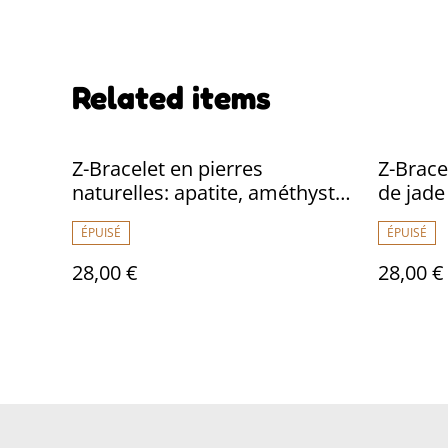
Related items
Z-Bracelet en pierres
Z-Bracel
naturelles: apatite, améthyste,
de jade
rhodonite réglable sur fil de lin
de verr
ÉPUISÉ
ÉPUISÉ
28,00 €
28,00 €