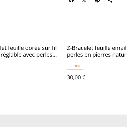
et feuille dorée sur fil
Z-Bracelet feuille email
 réglable avec perles
perles en pierres nature
e miyuki
amazonite et sodalite,
ÉPUISÉ
avec chaîne d'extensio
acier inoxydable doré, 
30,00 €
unique