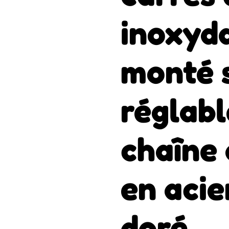
inoxyd
monté s
réglabl
chaîne 
en acie
doré