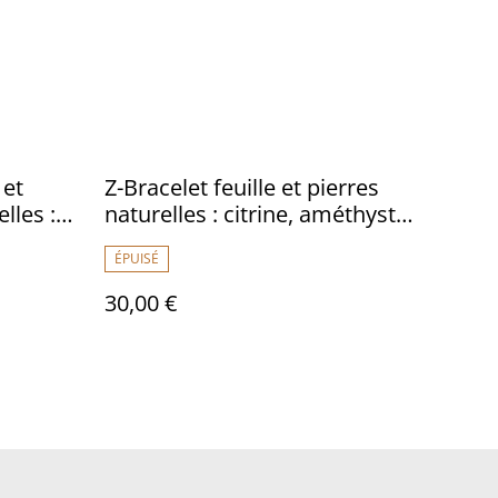
 et
Z-Bracelet feuille et pierres
lles :
naturelles : citrine, améthyste
réglable
et quartz rose, réglable avec
ÉPUISÉ
n en
chaîne d'extension en acier
pièce
inoxydable doré, pièce unique
30,00 €