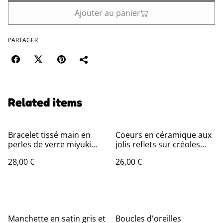
Ajouter au panier
PARTAGER
Related items
Bracelet tissé main en
Coeurs en céramique aux
perles de verre miyuki
jolis reflets sur créoles
rosé et cuivre, réglable
hexagonales en acier
28,00 €
26,00 €
sur fil de jade résistant en
inoxydable doré -sans
pièce unique
nickel, pièce unique
Manchette en satin gris et
Boucles d'oreilles