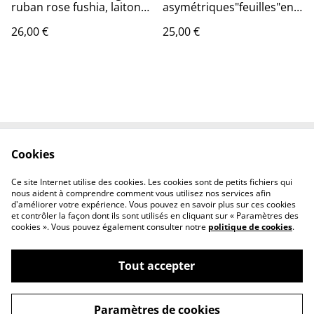
ruban rose fushia, laiton
asymétriques"feuilles"en
bronze, réglable
acier inoxydable doré -
26,00 €
25,00 €
sans nickel, pièce unique
Cookies
Contactez-nous
Conditions
Politique de
Politique de cookies
Ce site Internet utilise des cookies. Les cookies sont de petits fichiers qui
confidentialité
nous aident à comprendre comment vous utilisez nos services afin
d'améliorer votre expérience. Vous pouvez en savoir plus sur ces cookies
et contrôler la façon dont ils sont utilisés en cliquant sur « Paramètres des
cookies ». Vous pouvez également consulter notre
politique de cookies
.
Tout accepter
©
2026
Fleurs et lin boutique
Paramètres de cookies