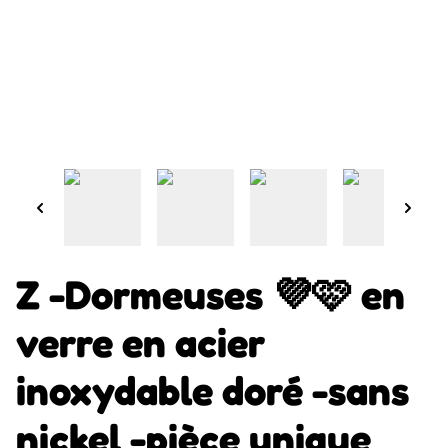
Z -Dormeuses 💜🩷 en
verre en acier
inoxydable doré -sans
nickel -pièce unique