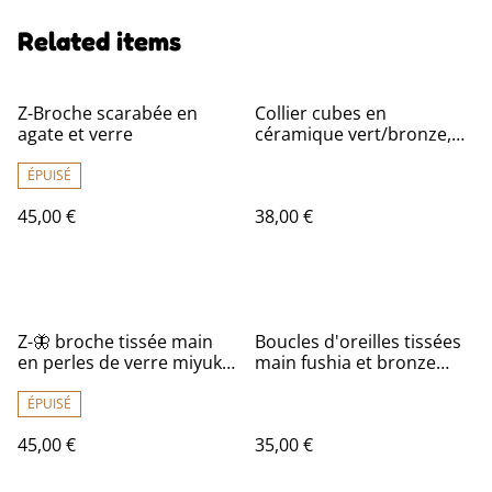
Related items
Z-Broche scarabée en
Collier cubes en
agate et verre
céramique vert/bronze,
pierres naturelles,tiges
dorées monté sur fil de lin
ÉPUISÉ
réglable, pièce unique
45,00 €
38,00 €
Z-🦋 broche tissée main
Boucles d'oreilles tissées
en perles de verre miyuki
main fushia et bronze
pièce unique
perles de verre miyuki sur
fil de lin,, laiton bronze,
ÉPUISÉ
pièce unique
45,00 €
35,00 €