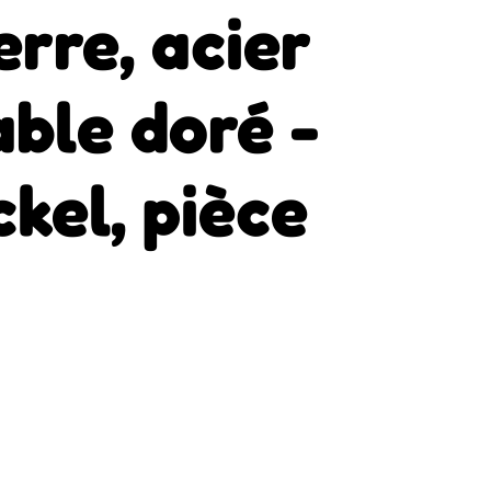
erre, acier
ble doré -
ckel, pièce