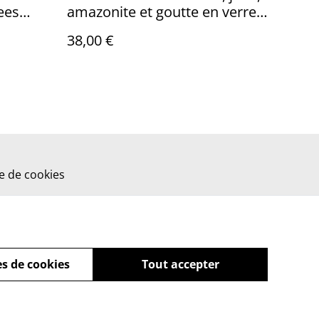
rees
amazonite et goutte en verre
c
violine ,acier inoxydable doré
38,00 €
acier
monté sur fil de lin réglable
ue de cookies
s de cookies
Tout accepter
powered by