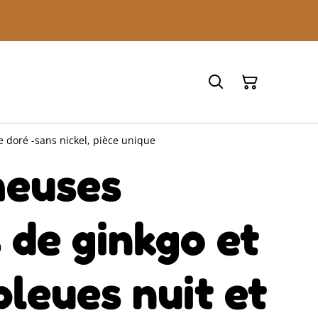
e doré -sans nickel, pièce unique
euses
s de ginkgo et
bleues nuit et