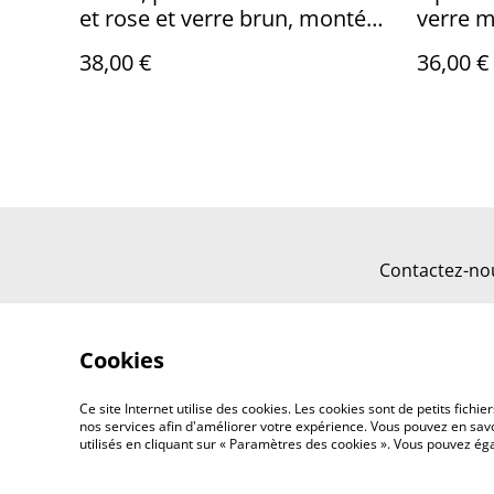
et rose et verre brun, monté
verre mo
sur fil de lin réglable avec
réglabl
38,00 €
36,00 €
chaîne d'extension en acier
d'exten
inoxydable doré, pièce unique
Contactez-no
Cookies
Ce site Internet utilise des cookies. Les cookies sont de petits fic
nos services afin d'améliorer votre expérience. Vous pouvez en savoi
utilisés en cliquant sur « Paramètres des cookies ». Vous pouvez é
©
2026
Fleurs et lin boutique