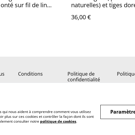
nté sur fil de lin
naturelles) et tiges do
e avec chaîne
monté sur fil de lin ave
36,00 €
sion, pièce unique
chaîne d'extension en 
inoxydable doré
us
Conditions
Politique de
Politiq
confidentialité
Paramètre
hiers qui nous aident à comprendre comment vous utilisez
r plus sur ces cookies et contrôler la façon dont ils sont
galement consulter notre
politique de cookies
.