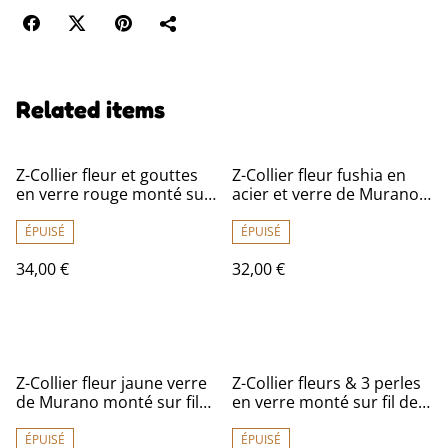
Related items
Z-Collier fleur et gouttes
Z-Collier fleur fushia en
en verre rouge monté sur
acier et verre de Murano
fil de lin avec chaîne
monté sur fil de lin avec
d'extension en acier
chaîne d'extension, pièce
ÉPUISÉ
ÉPUISÉ
inoxydable doré -piece
unique
34,00 €
32,00 €
unique
Z-Collier fleur jaune verre
Z-Collier fleurs & 3 perles
de Murano monté sur fil
en verre monté sur fil de
de lin réglable avec chaîne
lin réglable avec chaîne
d'extension
d'extension en acier
ÉPUISÉ
ÉPUISÉ