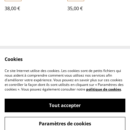
inoxydable doré, pièce
38,00 €
35,00 €
unique
Cookies
Contactez-nous
Conditions
Politique de
Politique de cookies
Ce site Internet utilise des cookies. Les cookies sont de petits fichiers qui
confidentialité
nous aident à comprendre comment vous utilisez nos services afin
d'améliorer votre expérience. Vous pouvez en savoir plus sur ces cookies
et contrôler la façon dont ils sont utilisés en cliquant sur « Paramètres des
cookies ». Vous pouvez également consulter notre
politique de cookies
.
Tout accepter
©
2026
Fleurs et lin boutique
Paramètres de cookies
powered by