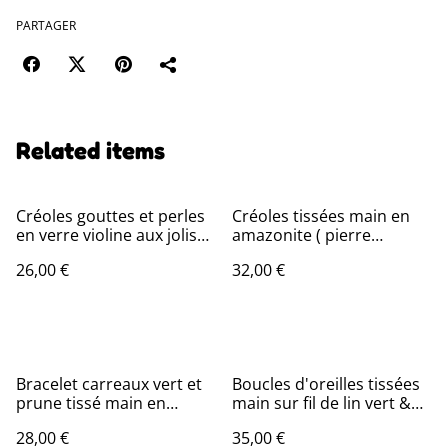
PARTAGER
Related items
Créoles gouttes et perles
Créoles tissées main en
en verre violine aux jolis
amazonite ( pierre
reflets, acier inoxydable
naturelle)& perles de
26,00 €
32,00 €
doré,pièce unique - sans
verre miyuki, pièce unique
nickel
- sans nickel
Bracelet carreaux vert et
Boucles d'oreilles tissées
prune tissé main en
main sur fil de lin vert &or,
perles de verre miyuki
pomme en acier
28,00 €
35,00 €
réglable et résistant, pièce
inoxydable doré ainsi que