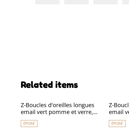
Related items
Z-Boucles d'oreilles longues
Z-Boucl
email vert pomme et verre,
email v
acier inoxydable doré -sans
reflets
ÉPUISÉ
ÉPUISÉ
nickel, pièce unique
acier i