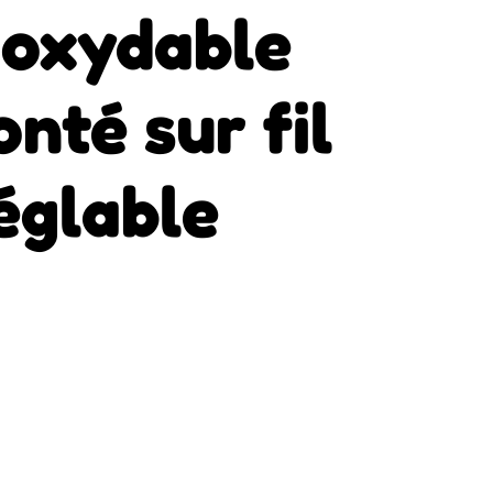
noxydable
nté sur fil
réglable