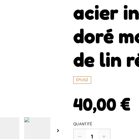
acier i
doré mo
de lin 
ÉPUISÉ
40,00 €
QUANTITÉ