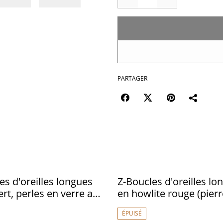
PARTAGER
es d'oreilles longues
Z-Boucles d'oreilles lo
ert, perles en verre aux
en howlite rouge (pier
 mordorés éventail en
naturelles) et ovales, 
ÉPUISÉ
noxydable doré -sans
en acier inoxydable do