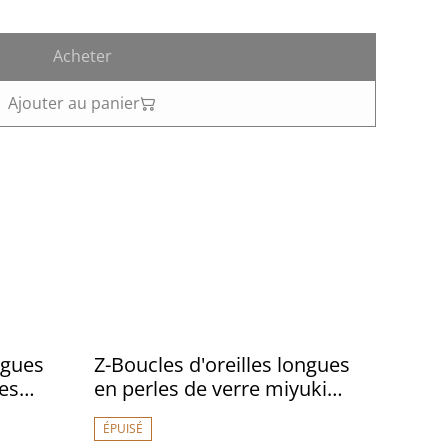
Acheter
Ajouter au panier
ngues
Z-Boucles d'oreilles longues
res
en perles de verre miyuki
fermoirs
violet, orange, bleu Klein,
ÉPUISÉ
ré -sans
fermoir dormeuses en acier