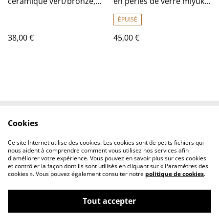
céramique vert/bronze,
en perles de verre miyuki
pierres naturelles,tiges
pièce unique
dorées monté sur fil de lin
ÉPUISÉ
réglable, pièce unique
38,00 €
45,00 €
Cookies
Contactez-nous
Conditions
Politique de
Politique de cookies
Ce site Internet utilise des cookies. Les cookies sont de petits fichiers qui
confidentialité
nous aident à comprendre comment vous utilisez nos services afin
d'améliorer votre expérience. Vous pouvez en savoir plus sur ces cookies
et contrôler la façon dont ils sont utilisés en cliquant sur « Paramètres des
cookies ». Vous pouvez également consulter notre
politique de cookies
.
Tout accepter
©
2026
Fleurs et lin boutique