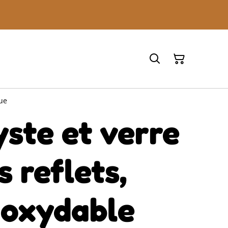
que
ste et verre
s reflets,
noxydable