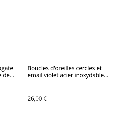
agate
Boucles d'oreilles cercles et
e de
email violet acier inoxydable
, monté
doré -sans nickel, pièce
pièce
unique
26,00 €