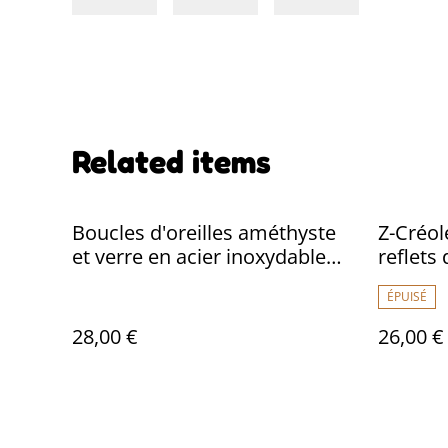
Related items
Boucles d'oreilles améthyste
Z-Créol
et verre en acier inoxydable
reflets
doré -sans nickel pièce unique
inoxyda
ÉPUISÉ
pièce u
28,00 €
26,00 €