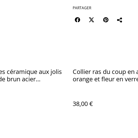
PARTAGER
es céramique aux jolis
Collier ras du coup en 
 de brun acier
orange et fleur en verr
ble doré -sans nickel
Murano orange et bleu
nique
sur fil de lin réglable, 
unique
38,00 €