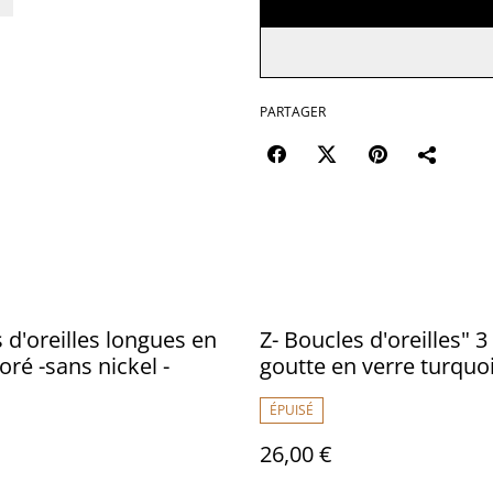
PARTAGER
 d'oreilles longues en
Z- Boucles d'oreilles" 3
oré -sans nickel -
goutte en verre turquo
acier inoxydable argen
ÉPUISÉ
unique sans nickel
26,00 €