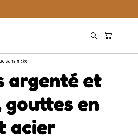
ue sans nickel
 argenté et
 gouttes en
t acier