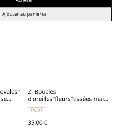
Acheter
Ajouter au panier
 ovales"
Z- Boucles
ise
d'oreilles"fleurs"tissées main
t pièce
en perles de verre sur fil de
ÉPUISÉ
lin. Fermoirs en acier
inoxydable doré, bleu,
35,00 €
orange,or. -sans nickel