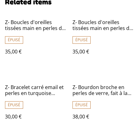
Related items
Z- Boucles d'oreilles
Z- Boucles d'oreilles
tissées main en perles de
tissées main en perles de
verre miyuki sur fil de lin
verre miyuki sur fil de lin,
en laiton
fermoirs en acier
ÉPUISÉ
ÉPUISÉ
inoxydable doré -sans
35,00 €
35,00 €
nickel, pièce unique
Z- Bracelet carré email et
Z- Bourdon broche en
perles en turquoise
perles de verre, fait à la
véritable (pierres
main en pièce unique
naturelles), monté sur fil
ÉPUISÉ
ÉPUISÉ
de jade, très résistant,
30,00 €
38,00 €
pièce unique