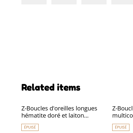
Related items
Z-Boucles d'oreilles longues
Z-Boucl
hématite doré et laiton
multico
bronze, pièce unique sans
miyuki 
ÉPUISÉ
ÉPUISÉ
nickel
inoxyda