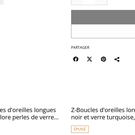
PARTAGER
es d'oreilles longues
Z-Boucles d'oreilles lo
lore perles de verre
noir et verre turquoise,
et chaîne en acier
inoxydable argenté, pi
ÉPUISÉ
ble doré -sans nickel
unique sans nickel