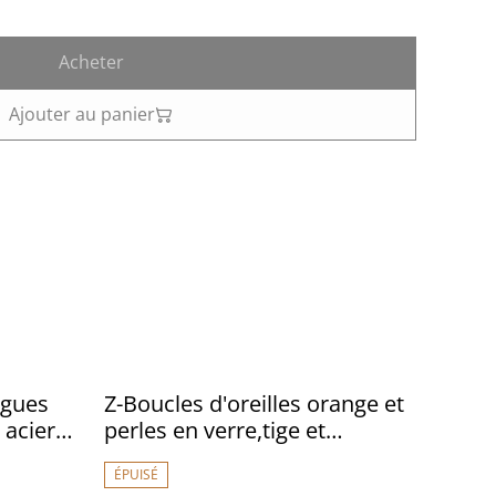
Acheter
Ajouter au panier
ngues
Z-Boucles d'oreilles orange et
 acier
perles en verre,tige et
èce
fermoirs en laiton bronze -
ÉPUISÉ
sans nickel pièce unique