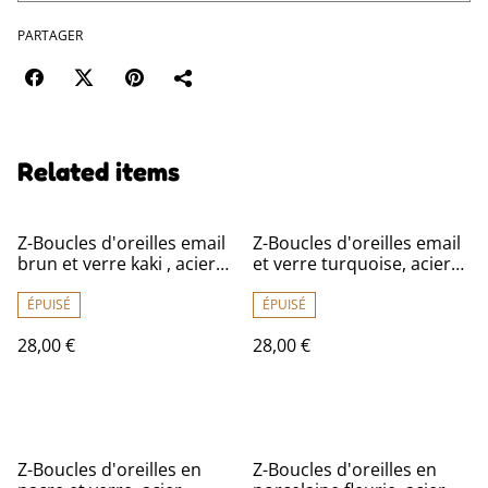
PARTAGER
Related items
Z-Boucles d'oreilles email
Z-Boucles d'oreilles email
brun et verre kaki , acier
et verre turquoise, acier
inoxydable doré -sans
inoxydable doré -sans
nickel
nickel, pièce unique
ÉPUISÉ
ÉPUISÉ
28,00 €
28,00 €
Z-Boucles d'oreilles en
Z-Boucles d'oreilles en