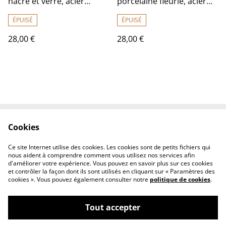
nacre et verre, acier
porcelaine fleurie, acier
inoxydable doré -sans
inoxydable doré -sans
nickel, pièce unique
nickel, pièce unique
ÉPUISÉ
ÉPUISÉ
28,00 €
28,00 €
Cookies
Contactez-nous
Conditions
Politique de
Politique de cookies
Ce site Internet utilise des cookies. Les cookies sont de petits fichiers qui
confidentialité
nous aident à comprendre comment vous utilisez nos services afin
d'améliorer votre expérience. Vous pouvez en savoir plus sur ces cookies
et contrôler la façon dont ils sont utilisés en cliquant sur « Paramètres des
cookies ». Vous pouvez également consulter notre
politique de cookies
.
Tout accepter
©
2026
Fleurs et lin boutique