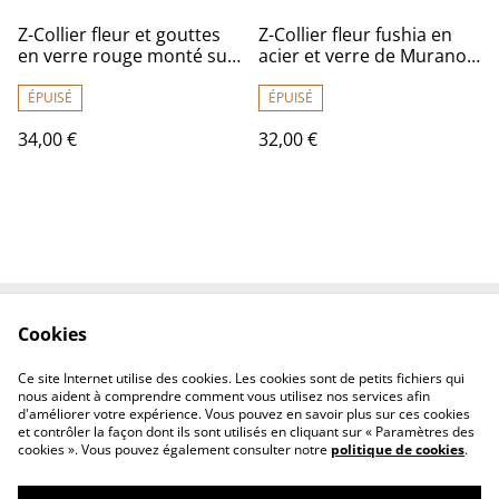
Z-Collier fleur et gouttes
Z-Collier fleur fushia en
en verre rouge monté sur
acier et verre de Murano
fil de lin avec chaîne
monté sur fil de lin avec
d'extension en acier
chaîne d'extension, pièce
ÉPUISÉ
ÉPUISÉ
inoxydable doré -piece
unique
34,00 €
32,00 €
unique
Cookies
Contactez-nous
Conditions
Politique de
Politique de cookies
Ce site Internet utilise des cookies. Les cookies sont de petits fichiers qui
confidentialité
nous aident à comprendre comment vous utilisez nos services afin
d'améliorer votre expérience. Vous pouvez en savoir plus sur ces cookies
et contrôler la façon dont ils sont utilisés en cliquant sur « Paramètres des
cookies ». Vous pouvez également consulter notre
politique de cookies
.