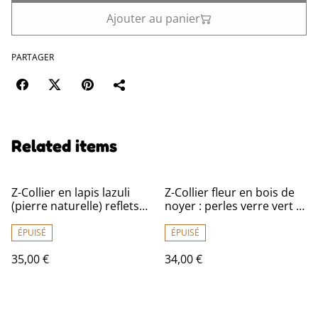
Ajouter au panier
PARTAGER
Related items
Z-Collier en lapis lazuli
Z-Collier fleur en bois de
(pierre naturelle) reflets
noyer : perles verre vert et
de brun et bleu &
agate mousse (pierres
hématite monté sur fil de
naturelles) monté sur fil
ÉPUISÉ
ÉPUISÉ
lin avec chaîne
de lin réglable avec chaîne
35,00 €
34,00 €
d'extension dorée
d'extension dorée