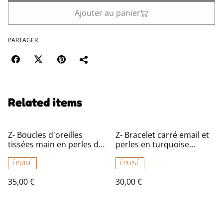
Ajouter au panier
PARTAGER
Related items
Z- Boucles d'oreilles
Z- Bracelet carré email et
tissées main en perles de
perles en turquoise
verre miyuki sur fil de lin,
véritable (pierres
fermoirs en acier
naturelles), monté sur fil
ÉPUISÉ
ÉPUISÉ
inoxydable doré -sans
de jade, très résistant,
35,00 €
30,00 €
nickel, pièce unique
pièce unique