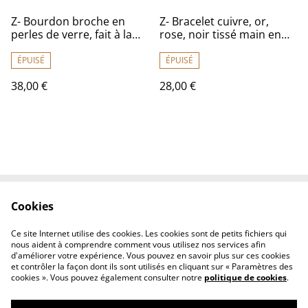
Z- Bourdon broche en
Z- Bracelet cuivre, or,
perles de verre, fait à la
rose, noir tissé main en
main en pièce unique
perles de verre miyuki,
réglable en pièce unique
ÉPUISÉ
ÉPUISÉ
38,00 €
28,00 €
Cookies
Contactez-nous
Conditions
Politique de
Politique de cookies
Ce site Internet utilise des cookies. Les cookies sont de petits fichiers qui
confidentialité
nous aident à comprendre comment vous utilisez nos services afin
d'améliorer votre expérience. Vous pouvez en savoir plus sur ces cookies
et contrôler la façon dont ils sont utilisés en cliquant sur « Paramètres des
cookies ». Vous pouvez également consulter notre
politique de cookies
.