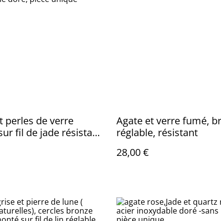
t perles de verre
Agate et verre fumé, b
ur fil de jade résistant
réglable, résistant
able avec chaîne
28,00 €
sion en acier
ble doré, pièce unique