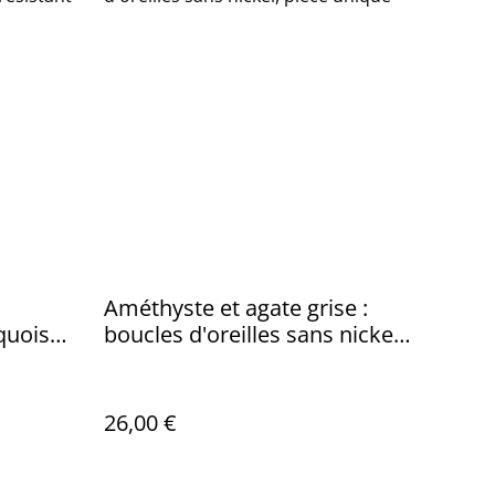
Améthyste et agate grise :
quoise,
boucles d'oreilles sans nickel,
pièce unique
26,00 €