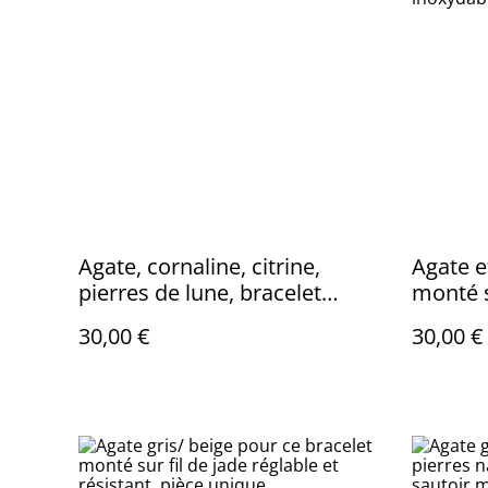
Agate, cornaline, citrine,
Agate e
pierres de lune, bracelet
monté s
réglable, pièce unique
et régl
30,00 €
30,00 €
d'exten
inoxyda