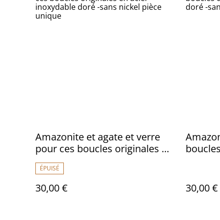
Amazonite et agate et verre
Amazoni
pour ces boucles originales en
boucles
acier inoxydable doré -sans
inoxyda
ÉPUISÉ
nickel pièce unique
pièce u
30,00 €
30,00 €