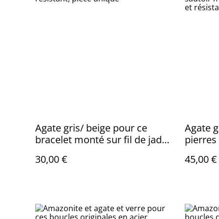
Agate gris/ beige pour ce
Agate gr
bracelet monté sur fil de jade
pierres 
réglable et résistant, pièce
bronze 
30,00 €
45,00 €
unique
de lin r
pièce u