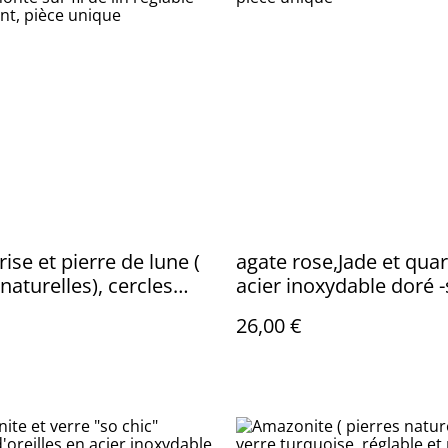
ise et pierre de lune (
agate rose,Jade et quar
naturelles), cercles
acier inoxydable doré 
sautoir monté sur fil
nickel, pièce unique
26,00 €
églable et résistant,
nique