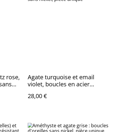
tz rose,
Agate turquoise et email
-sans
violet, boucles en acier
inoxydable doré -sans nickel,
28,00 €
pièce unique