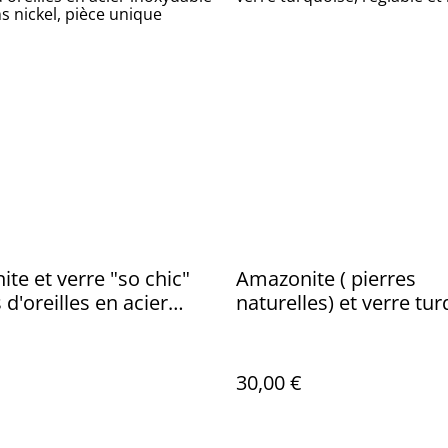
te et verre "so chic"
Amazonite ( pierres
 d'oreilles en acier
naturelles) et verre tur
ble doré -sans nickel,
réglable et résistant
nique
30,00 €