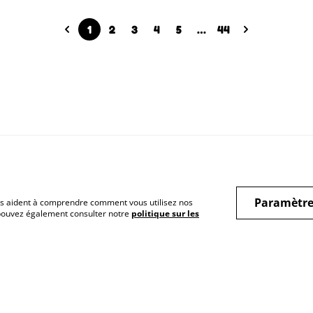
1
2
3
4
5
…
44
Paramètre
 nous aident à comprendre comment vous utilisez nos
 pouvez également consulter notre
politique sur les
Conditions
Politique de
Poli
confidentialité