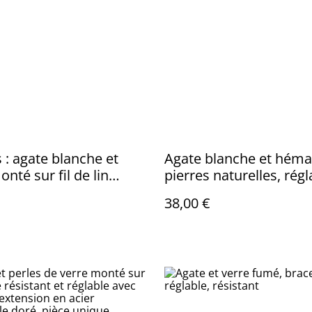
s : agate blanche et
Agate blanche et hémat
nté sur fil de lin
pierres naturelles, rég
e avec chaîne
pièce unique
38,00 €
sion, pièce unique