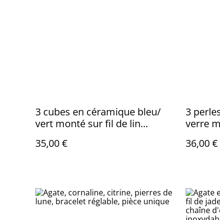
3 cubes en céramique bleu/
3 perle
vert monté sur fil de lin
verre mo
réglable pièce unique
réglabl
35,00 €
36,00 €
d'exten