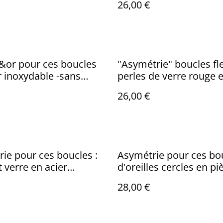
26,00 €
&or pour ces boucles
"Asymétrie" boucles fl
r inoxydable -sans
perles de verre rouge e
 pièce unique
inoxydable argent, piè
26,00 €
unique - sans nickel
ie pour ces boucles :
Asymétrie pour ces bo
t verre en acier
d'oreilles cercles en pi
ble doré -sans nickel,
unique -sans nickel fe
28,00 €
nique
en acier inoxydable ar