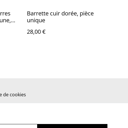
erres
Barrette cuir dorée, pièce
lune,
unique
verre
28,00 €
, pièce
ue de cookies