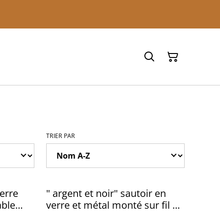
TRIER PAR
ierre
" argent et noir" sautoir en
able
verre et métal monté sur fil de
e unique
coton enduit noir, réglable en