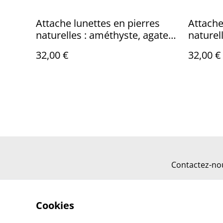
Attache lunettes en pierres
Attache
naturelles : améthyste, agate
naturell
rose et citrine, cordon rose,
fumé br
32,00 €
32,00 €
pièce unique
Contactez-no
Cookies