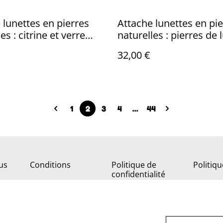
 lunettes en pierres
Attache lunettes en pi
es : citrine et verre
naturelles : pierres de 
un en pièce unique
agate grise et noire et 
32,00 €
carré brun, cordon noir
unique
1
2
3
4
...
44
us
Conditions
Politique de
Politiq
confidentialité