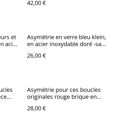
42,00 €
pièce unique
eurs et
Asymétrie en verre bleu klein,
n acier
en acier inoxydable doré -sans
ce
nickel pièce unique
26,00 €
ucles
Asymétrie pour ces boucles
èce
originales rouge brique en
rmoirs
laiton bronze -sans nickel,
28,00 €
gent
pièce unique