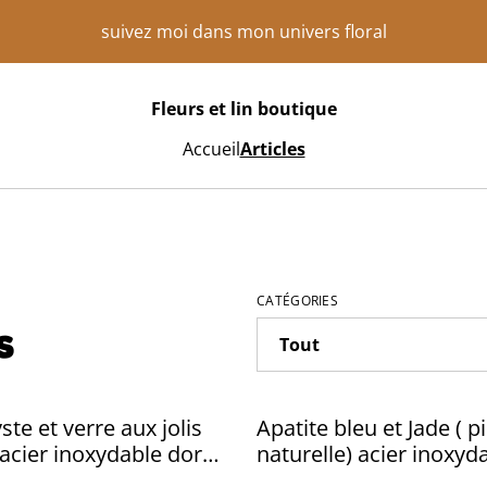
suivez moi dans mon univers floral
Fleurs et lin boutique
Accueil
Articles
CATÉGORIES
s
te et verre aux jolis
Apatite bleu et Jade ( p
 acier inoxydable doré -
naturelle) acier inoxyd
ckel, pièce unique
doré -sans nickel pièc