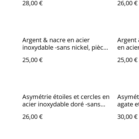
28,00 €
26,00 €
Argent & nacre en acier
Argent 
inoxydable -sans nickel, pièce
en acie
unique
nickel,
25,00 €
25,00 €
Asymétrie étoiles et cercles en
Asymétr
acier inoxydable doré -sans
agate e
nickel, pièce unique
inoxyda
26,00 €
30,00 €
pièce u